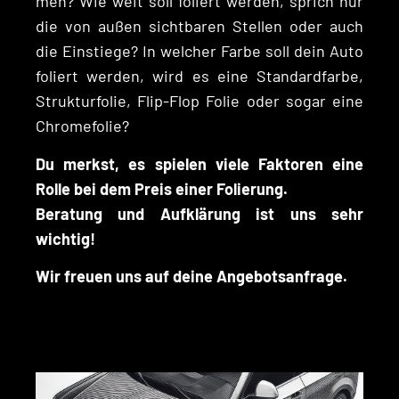
men? Wie weit soll foliert wer­den, sprich nur
die von außen sicht­baren Stellen oder auch
die Ein­stiege? In welch­er Farbe soll dein Auto
foliert wer­den, wird es eine Stan­dard­farbe,
Struk­tur­folie, Flip-Flop Folie oder sog­ar eine
Chromefolie?
Du merkst, es spie­len viele Fak­toren eine
Rolle bei dem Preis ein­er Folierung.
Beratung und Aufk­lärung ist uns sehr
wichtig!
Wir freuen uns auf deine Angebotsanfrage.