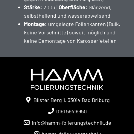
Stärke:
200µ |
Ober­fläche:
Glänzend,
selb­s­theilend und wasserabweisend
Mon­tage:
umgelegte Folienkan­ten (Bulk,
keine Vorschnitte) soweit möglich und
keine Demon­tage von Karosserieteilen
Bilster Berg 1, 33014 Bad Driburg
0151 59416950
info@hamm-folierungstechnik.de
hamm_folierungstechnik