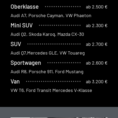
Oberklasse
ab 2.500 €
Audi A7, Porsche Cay­man, VW Phaeton
Mini SUV
ab 2.300 €
Audi Q2, Sko­da Karoq, Maz­da CX-30
SUV
ab 2.700 €
Audi Q7,Mercedes GLE, VW Touareg
Sportwagen
ab 2.600 €
Audi R8, Porsche 911, Ford Mustang
Van
ab 3.200 €
VW T6, Ford Tran­sit Mer­cedes V‑Klasse