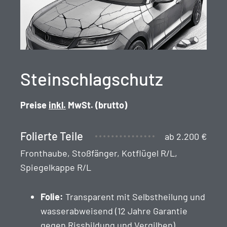
Steinschlagschutz
Preise
inkl.
MwSt. (brut­to)
Folierte Teile
ab 2.200 €
Fron­thaube, Stoßfänger, Kot­flügel R/L,
Spiegelkappe R/L
Folie:
Trans­par­ent mit Selb­s­theilung und
wasser­ab­weisend (12 Jahre Garantie
gegen Riss­bil­dung und Vergilben)